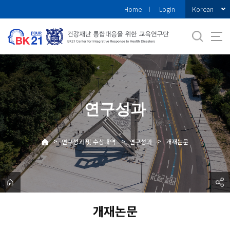
바
Korean
Home
Login
로
가
기
메
뉴
연구성과
>
>
>
연구성과 및 수상내역
연구성과
개재논문
개재논문