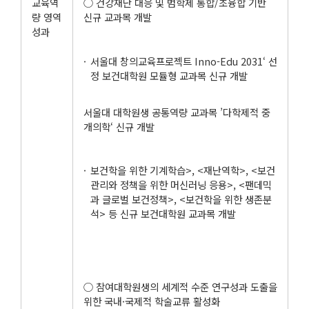
교육역
○ 건강재난 대응 및 범학제 통합/초융합 기반
량 영역
신규 교과목 개발
성과
서울대 창의교육프로젝트 Inno-Edu 2031‘ 선
정 보건대학원 모듈형 교과목 신규 개발
서울대 대학원생 공통역량 교과목 ’다학제적 중
개의학‘ 신규 개발
보건학을 위한 기계학습>, <재난역학>, <보건
관리와 정책을 위한 머신러닝 응용>, <팬데믹
과 글로벌 보건정책>, <보건학을 위한 생존분
석> 등 신규 보건대학원 교과목 개발
○ 참여대학원생의 세계적 수준 연구성과 도출을
위한 국내·국제적 학술교류 활성화