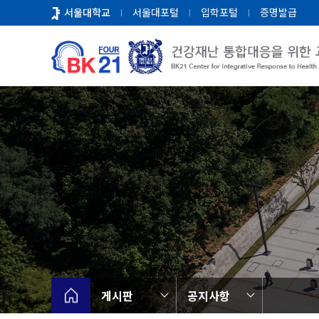
바
서울대학교
서울대포털
입학포털
증명발급
로
가
기
메
뉴
게시판
공지사항