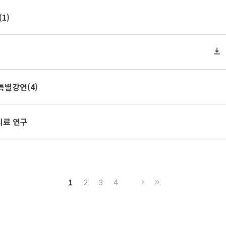
1)
특별강연(4)
건의료 연구
1
2
3
4